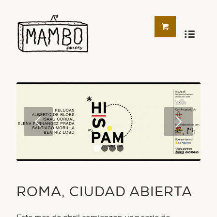
Posterior
1
2
3
4
ROMA, CIUDAD ABIERTA