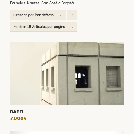
Bruselas, Nantes, San José o Bogotá.
Ordenar por
Por defecto
Pulsa
para
Mostrar
16 Artículos por página
ordenar
los
cupones
de
forma
ascendente
BABEL
7.000
€